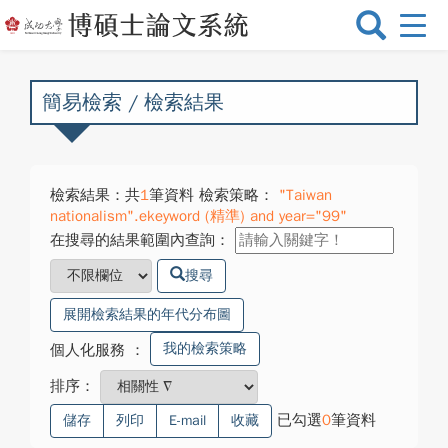
選
單
切
換
簡易檢索 / 檢索結果
檢索結果：共
1
筆資料 檢索策略：
"Taiwan
nationalism".ekeyword (精準) and year="99"
在搜尋的結果範圍內查詢：
搜尋
展開檢索結果的年代分布圖
我的檢索策略
個人化服務
：
排序：
已勾選
0
筆資料
儲存
列印
E-mail
收藏