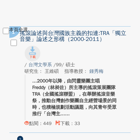
本頁全選
1
搖滾論述與台灣國族主義的扣連:TRA「獨立
音樂」論述之形構（2000-2011）
/
台灣文學系
/99/ 碩士
研究生： 王維碩
指導教授：
鍾秀梅
2000年以降，由閃靈樂團主唱
Freddy（林昶佐）所主導的搖滾策展團隊
TRA（全國搖滾聯盟），在舉辦搖滾音樂
祭，推動台灣創作樂團自主經營場景的同
時，也積極規劃活動議題，向其青年受眾
推行「台灣主...
點閱：449
下載：33
1