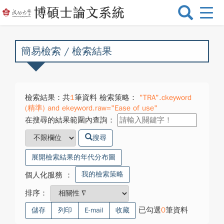
選
單
切
換
簡易檢索 / 檢索結果
檢索結果：共
1
筆資料 檢索策略：
"TRA".ckeyword
(精準) and ekeyword.raw="Ease of use"
在搜尋的結果範圍內查詢：
搜尋
展開檢索結果的年代分布圖
我的檢索策略
個人化服務
：
排序：
已勾選
0
筆資料
儲存
列印
E-mail
收藏