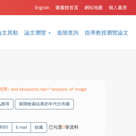
English
圖書館首頁
網站地圖
個人書房
論文異動
論文瀏覽
進階查詢
指導教授瀏覽論文
精準) and ekeyword.raw="analysis of image
搜尋
展開檢索結果的年代分布圖
已勾選
0
筆資料
列印
E-mail
收藏