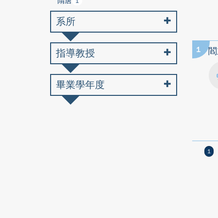
隋唐
1
系所
1
閻
指導教授
畢業學年度
1