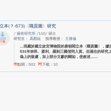
立本(？-673)〈職貢圖〉研究
/
藝術研究所
/110/ 碩士
研究生： 高郡妧
指導教授：
王雅倫
現藏於國立故宮博物院的唐朝閻立本〈職貢圖〉，據
631年林邑、婆利、羅剎三國偕同入貢。但過往的研究
偽上的疑慮，加上部分文獻的闕如，使敘述...
點閱：502
下載：10