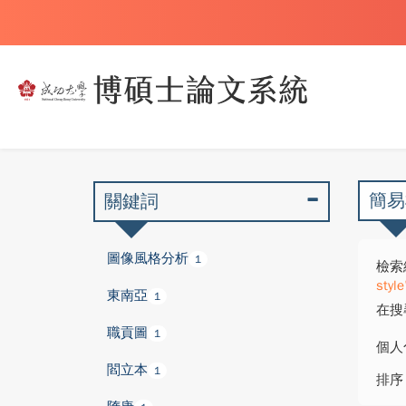
簡易
關鍵詞
圖像風格分析
1
檢索
style
東南亞
1
在搜
職貢圖
1
個人
閻立本
1
排序