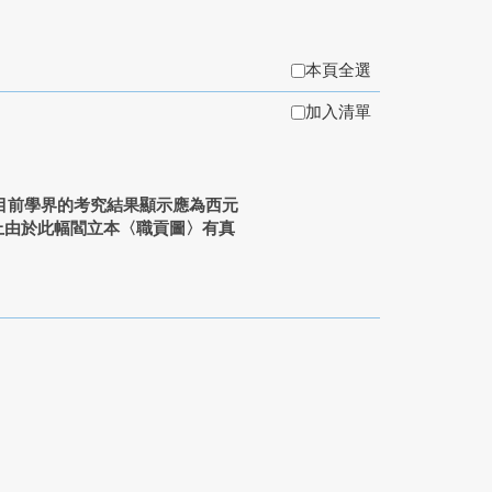
本頁全選
加入清單
目前學界的考究結果顯示應為西元
上由於此幅閻立本〈職貢圖〉有真