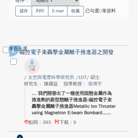
排序：
已勾選
0
筆資料
儲存
列印
E-mail
收藏
本頁全選
1
磁控電子束轟擊金屬離子推進器之開發
/
太空與電漿科學研究所
/107/ 碩士
研究生： 陳國益
指導教授：
張博宇
我們開發出了一種使用固態金屬作為
推進劑的新型態離子推進器:磁控電子束
轟擊金屬離子推進器Metallic Ion Thruster
using Magnetron E-beam Bombard...
點閱：393
下載：9