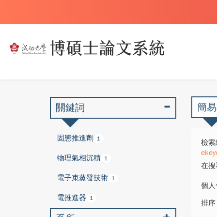
簡易
關鍵詞
固態推進劑
1
檢索
ekey
物理氣相沉積
1
在搜
電子束蒸發技術
1
個人
電推進器
1
排序