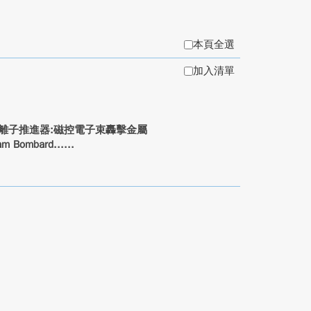
本頁全選
加入清單
離子推進器:磁控電子束轟擊金屬
m Bombard...