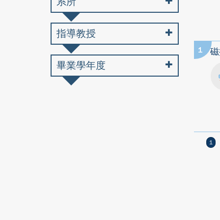
系所
指導教授
1
磁
畢業學年度
1