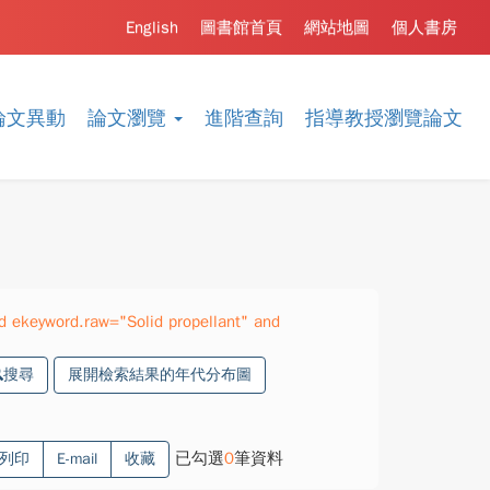
English
圖書館首頁
網站地圖
個人書房
論文異動
論文瀏覽
進階查詢
指導教授瀏覽論文
 ekeyword.raw="Solid propellant" and
搜尋
展開檢索結果的年代分布圖
已勾選
0
筆資料
列印
E-mail
收藏