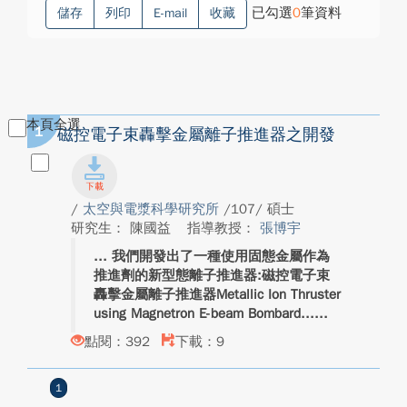
已勾選
0
筆資料
儲存
列印
E-mail
收藏
本頁全選
1
磁控電子束轟擊金屬離子推進器之開發
/
太空與電漿科學研究所
/107/ 碩士
研究生： 陳國益
指導教授：
張博宇
我們開發出了一種使用固態金屬作為
推進劑的新型態離子推進器:磁控電子束
轟擊金屬離子推進器Metallic Ion Thruster
using Magnetron E-beam Bombard...
點閱：392
下載：9
1