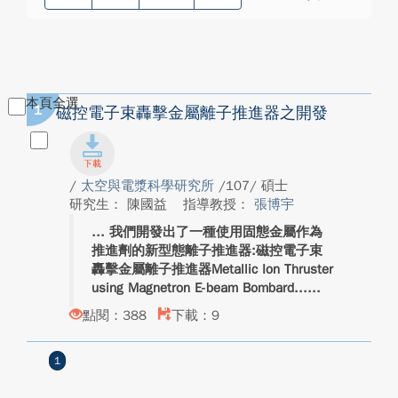
本頁全選
1
磁控電子束轟擊金屬離子推進器之開發
/
太空與電漿科學研究所
/107/ 碩士
研究生： 陳國益
指導教授：
張博宇
我們開發出了一種使用固態金屬作為
推進劑的新型態離子推進器:磁控電子束
轟擊金屬離子推進器Metallic Ion Thruster
using Magnetron E-beam Bombard...
點閱：388
下載：9
1