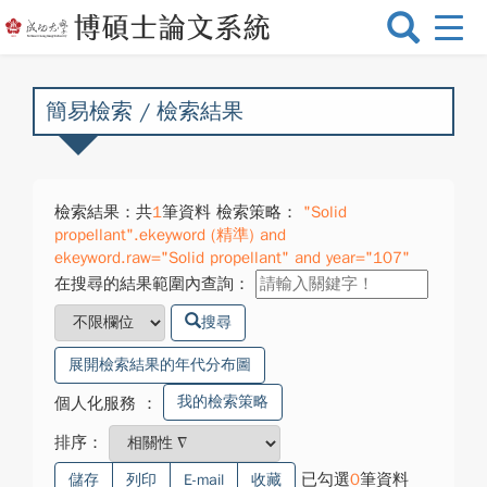
選
單
切
換
簡易檢索 / 檢索結果
檢索結果：共
1
筆資料 檢索策略：
"Solid
propellant".ekeyword (精準) and
ekeyword.raw="Solid propellant" and year="107"
在搜尋的結果範圍內查詢：
搜尋
展開檢索結果的年代分布圖
我的檢索策略
個人化服務
：
排序：
已勾選
0
筆資料
儲存
列印
E-mail
收藏