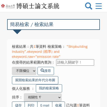
選
單
切
換
簡易檢索 / 檢索結果
檢索結果：共
1
筆資料 檢索策略：
"Shipbuilding
Industry".ekeyword (精準) and
ekeyword.raw="emission rate"
在搜尋的結果範圍內查詢：
搜尋
展開檢索結果的年代分布圖
我的檢索策略
個人化服務
：
排序：
已勾選
0
筆資料
儲存
列印
E-mail
收藏