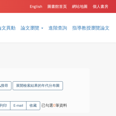
English
圖書館首頁
網站地圖
個人書房
論文異動
論文瀏覽
進階查詢
指導教授瀏覽論文
搜尋
展開檢索結果的年代分布圖
已勾選
0
筆資料
列印
E-mail
收藏