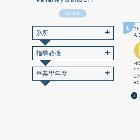
Postrecovery satisfaction
1
顯示更多
1
Th
系所
A 
指導教授
校
20
畢業學年度
07
AA
1