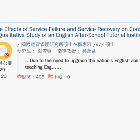
e Effects of Service Failure and Service Recovery on Co
Qualitative Study of an English After-School Tutorial Insti
/
國際經營管理研究所碩士在職專班
/97/ 碩士
研究生： 梁雪容
指導教授：
吳萬益
Due to the need to upgrade the nation’s English abil
外公開
teaching Eng...
29-
-20
點閱：405
下載：0