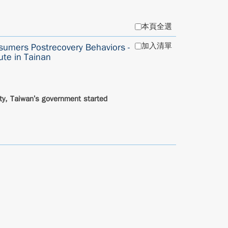
本頁全選
加入清單
nsumers Postrecovery Behaviors -
tute in Tainan
ity, Taiwan’s government started