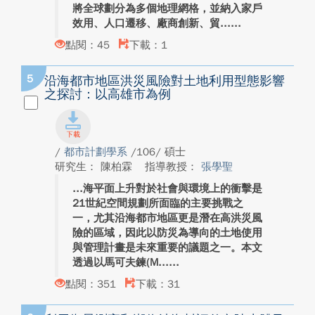
將全球劃分為多個地理網格，並納入家戶
效用、人口遷移、廠商創新、貿...
點閱：45
下載：1
5
沿海都市地區洪災風險對土地利用型態影響
之探討：以高雄市為例
/
都市計劃學系
/106/ 碩士
研究生： 陳柏霖
指導教授：
張學聖
海平面上升對於社會與環境上的衝擊是
21世紀空間規劃所面臨的主要挑戰之
一，尤其沿海都市地區更是潛在高洪災風
險的區域，因此以防災為導向的土地使用
與管理計畫是未來重要的議題之一。本文
透過以馬可夫鍊(M...
點閱：351
下載：31