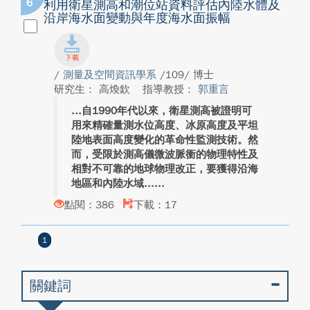
6
利用衛星測高和潮位站資料評估內陸水體及
沿岸海水面變動與年度海水面振幅
/
測量及空間資訊學系
/109/ 博士
研究生： 高煥欽
指導教授：
郭重言
自1990年代以來，衛星測高被證明可
用來精確量測水位高度、冰原高度及平坦
陸地表面高度變化的革命性監測技術。然
而，受限於測高儀微波脈衝的物理特性及
相對不可靠的地球物理改正，要獲得沿海
地區和內陸水域...
點閱：386
下載：17
1
關鍵詞