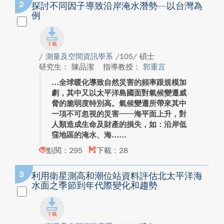
2
探討不同因子導致沿岸淹水潛勢—以台灣為
例
/
測量及空間資訊學系
/105/ 碩士
研究生： 陳品潔
指導教授：
郭重言
全球暖化導致自然災害的頻率跟規模加
劇，其中又以太平洋島國面對氣候變遷威
脅的脆弱度特別高。氣候變遷所帶來其中
一項不可忽視的災害──海平面上升，對
人類造成生命及財產的損失，如：沿岸低
窪地區的淹水、海...
點閱：295
下載：28
3
利用衛星測高和潮位站資料評估北太平洋海
水面之季節到年代際變化和趨勢