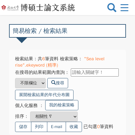
選
單
切
換
簡易檢索 / 檢索結果
檢索結果：共
6
筆資料 檢索策略：
"Sea level
rise".ekeyword (精準)
在搜尋的結果範圍內查詢：
搜尋
展開檢索結果的年代分布圖
我的檢索策略
個人化服務
：
排序：
已勾選
0
筆資料
儲存
列印
E-mail
收藏