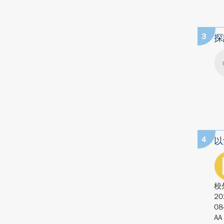
3
探
4
以
校
20
08
AA