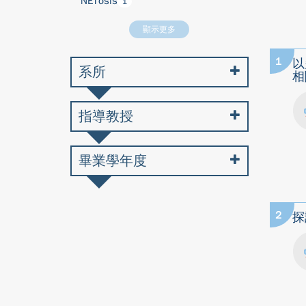
NETosis
1
顯示更多
1
以
系所
相
指導教授
畢業學年度
2
探