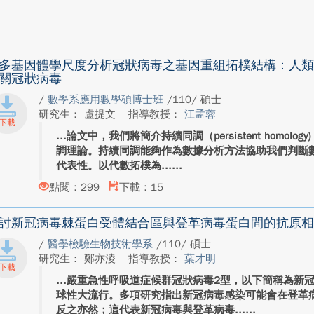
多基因體學尺度分析冠狀病毒之基因重組拓樸結構：人類SARS-
關冠狀病毒
/
數學系應用數學碩博士班
/110/ 碩士
研究生： 盧提文
指導教授：
江孟蓉
論文中，我們將簡介持續同調（persistent homol
調理論。持續同調能夠作為數據分析方法協助我們判斷
代表性。以代數拓樸為...
點閱：299
下載：15
討新冠病毒棘蛋白受體結合區與登革病毒蛋白間的抗原相
/
醫學檢驗生物技術學系
/110/ 碩士
研究生： 鄭亦淩
指導教授：
葉才明
嚴重急性呼吸道症候群冠狀病毒2型，以下簡稱為新冠病
球性大流行。多項研究指出新冠病毒感染可能會在登革
反之亦然；這代表新冠病毒與登革病毒...