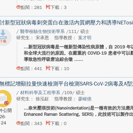
點閱：281
下載：3
討新型冠狀病毒刺突蛋白在激活內質網壓力和誘導NETos
/
醫學檢驗生物技術學系
/111/ 碩士
研究生： 宋承恩
指導教授：
葉才明
新型冠狀病毒是一種新型傳染性病原體，自 2019 
和全球大流行的原因。在嚴重的 COVID-19 患者中
導致急性呼吸窘迫綜合徵 ...
點閱：441
下載：10
無標記增顯拉曼快速檢測平台檢測SARS-CoV-2病毒及A
/
材料科學及工程學系
/109/ 碩士
研究生： 徐泓鉦
指導教授：
廖峻德
奈米壓痕技術(Nanoindentation)是一種有效的方法應
外公開
Enhanced Raman Scattering, SERS)，此技術可以製
26-
-24
點閱：343
下載：0