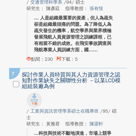
/
交通管理科學系
/94/ 碩士
研究生： 陳彥廷
指導教授：
張有恆
人是組織最重要的資產，但人為疏失
卻是組織最頭痛的問題。為了降低人為
疏失發生的機率，航空學界與業界積極
發展飛航人員資源管理之訓練課程，已
有相當不錯的成效。在飛安事故調查與
飛航專業人員訓練方面，國...
點閱：230
下載：5
7
探討作業人員特質與其人力資源管理之認
知對作業缺失之關聯性分析 －以某LCD模
組組裝廠為例
/
工業與資訊管理學系碩士在職專班
/95/ 碩
士
研究生： 黃雅君
指導教授：
陳梁軒
科技與技術不斷地演進，市場上競爭