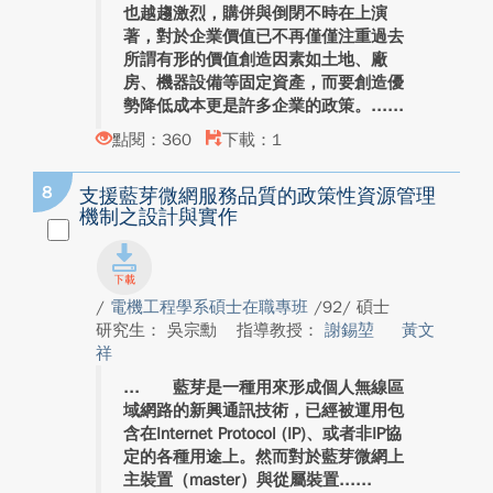
也越趨激烈，購併與倒閉不時在上演
著，對於企業價值已不再僅僅注重過去
所謂有形的價值創造因素如土地、廠
房、機器設備等固定資產，而要創造優
勢降低成本更是許多企業的政策。...
點閱：360
下載：1
8
支援藍芽微網服務品質的政策性資源管理
機制之設計與實作
/
電機工程學系碩士在職專班
/92/ 碩士
研究生： 吳宗勳
指導教授：
謝錫堃
黃文
祥
藍芽是一種用來形成個人無線區
域網路的新興通訊技術，已經被運用包
含在Internet Protocol (IP)、或者非IP協
定的各種用途上。然而對於藍芽微網上
主裝置（master）與從屬裝置...