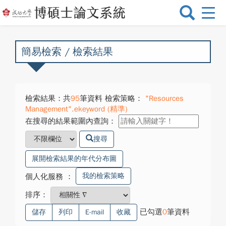
選
單
切
換
簡易檢索 / 檢索結果
檢索結果：共
95
筆資料 檢索策略：
"Resources
Management".ekeyword (精準)
在搜尋的結果範圍內查詢：
搜尋
展開檢索結果的年代分布圖
我的檢索策略
個人化服務
：
排序：
已勾選
0
筆資料
儲存
列印
E-mail
收藏