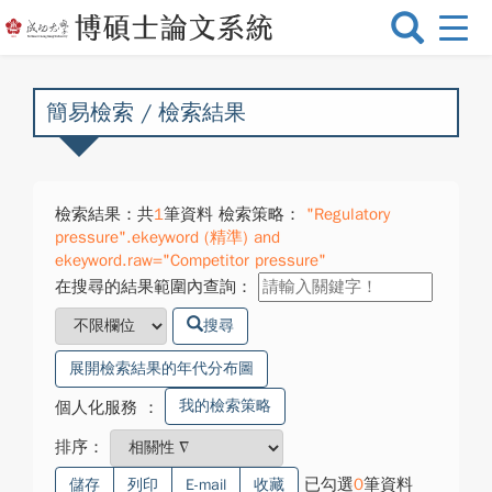
選
單
切
換
簡易檢索 / 檢索結果
檢索結果：共
1
筆資料 檢索策略：
"Regulatory
pressure".ekeyword (精準) and
ekeyword.raw="Competitor pressure"
在搜尋的結果範圍內查詢：
搜尋
展開檢索結果的年代分布圖
我的檢索策略
個人化服務
：
排序：
已勾選
0
筆資料
儲存
列印
E-mail
收藏