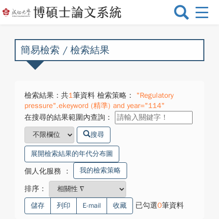
選
單
切
換
簡易檢索 / 檢索結果
檢索結果：共
1
筆資料 檢索策略：
"Regulatory
pressure".ekeyword (精準) and year="114"
在搜尋的結果範圍內查詢：
搜尋
展開檢索結果的年代分布圖
我的檢索策略
個人化服務
：
排序：
已勾選
0
筆資料
儲存
列印
E-mail
收藏