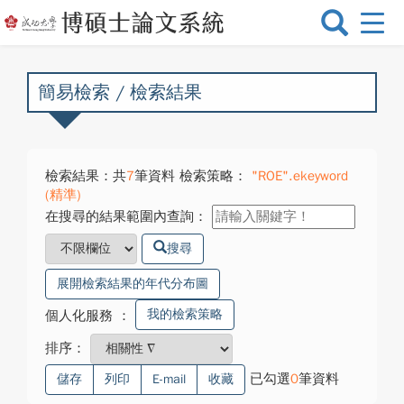
選
單
切
換
簡易檢索 / 檢索結果
檢索結果：共
7
筆資料 檢索策略：
"ROE".ekeyword
(精準)
在搜尋的結果範圍內查詢：
搜尋
展開檢索結果的年代分布圖
我的檢索策略
個人化服務
：
排序：
已勾選
0
筆資料
儲存
列印
E-mail
收藏