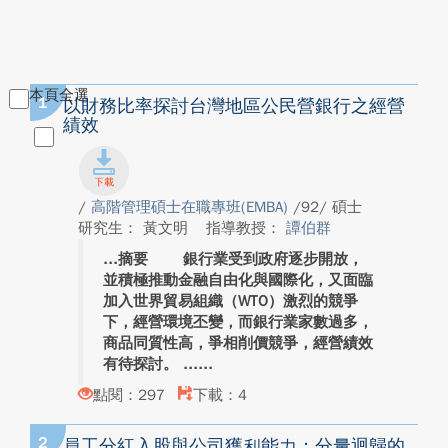
本頁全選
1
以財務比率探討台灣地區公民營銀行之經營
績效
/
高階管理碩士在職專班(EMBA)
/92/ 碩士
研究生： 黃文明
指導教授：
譚伯群
摘要 銀行業受到政府逐步開放，
並積極推動金融自由化與國際化，又面臨
加入世界貿易組織（WTO）激烈的競爭
下，經營環境丕變，而銀行業家數過多，
商品同質性高，爭相削價競爭，經營績效
有待探討。 ...
點閱：297
下載：4
2
員工分紅入股與公司獲利能力：分量迴歸的