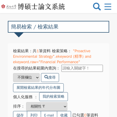
選
單
切
換
簡易檢索 / 檢索結果
檢索結果：共
1
筆資料 檢索策略：
"Proactive
Environmental Strategy".ekeyword (精準) and
ekeyword.raw="Financial Performance"
在搜尋的結果範圍內查詢：
搜尋
展開檢索結果的年代分布圖
我的檢索策略
個人化服務
：
排序：
已勾選
0
筆資料
儲存
列印
E-mail
收藏