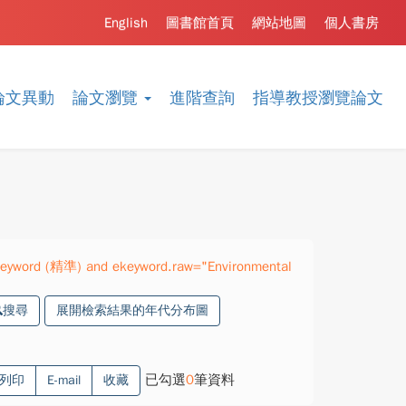
English
圖書館首頁
網站地圖
個人書房
論文異動
論文瀏覽
進階查詢
指導教授瀏覽論文
ekeyword (精準) and ekeyword.raw="Environmental
搜尋
展開檢索結果的年代分布圖
已勾選
0
筆資料
列印
E-mail
收藏