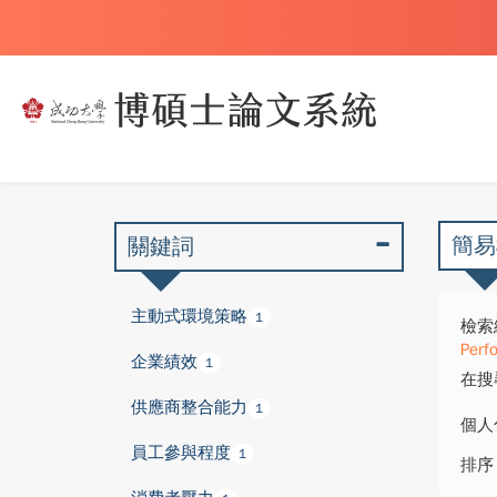
簡易
關鍵詞
主動式環境策略
1
檢索
Perf
企業績效
1
在搜
供應商整合能力
1
個人
員工參與程度
1
排序