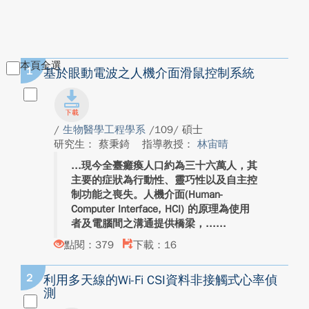
本頁全選
1
基於眼動電波之人機介面滑鼠控制系統
/
生物醫學工程學系
/109/ 碩士
研究生： 蔡秉錡
指導教授：
林宙晴
現今全臺癱瘓人口約為三十六萬人，其
主要的症狀為行動性、靈巧性以及自主控
制功能之喪失。人機介面(Human-
Computer Interface, HCI) 的原理為使用
者及電腦間之溝通提供橋梁，...
點閱：379
下載：16
2
利用多天線的Wi-Fi CSI資料非接觸式心率偵
測