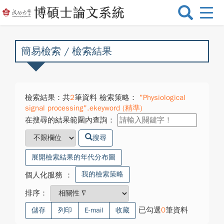
選
單
切
換
簡易檢索 / 檢索結果
檢索結果：共
2
筆資料 檢索策略：
"Physiological
signal processing".ekeyword (精準)
在搜尋的結果範圍內查詢：
搜尋
展開檢索結果的年代分布圖
我的檢索策略
個人化服務
：
排序：
已勾選
0
筆資料
儲存
列印
E-mail
收藏