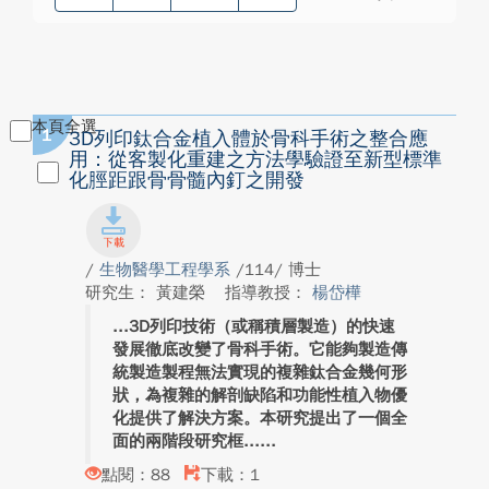
本頁全選
1
3D列印鈦合金植入體於骨科手術之整合應
用：從客製化重建之方法學驗證至新型標準
化脛距跟骨骨髓內釘之開發
/
生物醫學工程學系
/114/ 博士
研究生： 黃建榮
指導教授：
楊岱樺
3D列印技術（或稱積層製造）的快速
發展徹底改變了骨科手術。它能夠製造傳
統製造製程無法實現的複雜鈦合金幾何形
狀，為複雜的解剖缺陷和功能性植入物優
化提供了解決方案。本研究提出了一個全
面的兩階段研究框...
點閱：88
下載：1