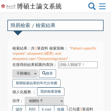
選
單
切
換
簡易檢索 / 檢索結果
檢索結果：共
1
筆資料 檢索策略：
"Patient-specific
implant".ekeyword (精準) and
ekeyword.raw="Osseointegration"
在搜尋的結果範圍內查詢：
搜尋
展開檢索結果的年代分布圖
我的檢索策略
個人化服務
：
排序：
已勾選
0
筆資料
儲存
列印
E-mail
收藏