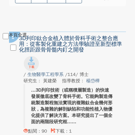
本頁全選
1
3D列印鈦合金植入體於骨科手術之整合應
用：從客製化重建之方法學驗證至新型標準
化脛距跟骨骨髓內釘之開發
/
生物醫學工程學系
/114/ 博士
研究生： 黃建榮
指導教授：
楊岱樺
3D列印技術（或稱積層製造）的快速
發展徹底改變了骨科手術。它能夠製造傳
統製造製程無法實現的複雜鈦合金幾何形
狀，為複雜的解剖缺陷和功能性植入物優
化提供了解決方案。本研究提出了一個全
面的兩階段研究框...
點閱：90
下載：1