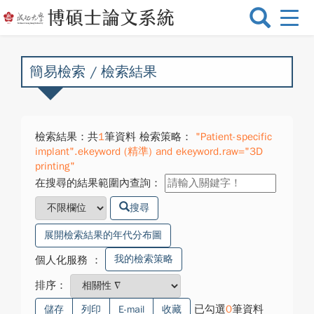
選
單
切
換
簡易檢索 / 檢索結果
檢索結果：共
1
筆資料 檢索策略：
"Patient-specific
implant".ekeyword (精準) and ekeyword.raw="3D
printing"
在搜尋的結果範圍內查詢：
搜尋
展開檢索結果的年代分布圖
我的檢索策略
個人化服務
：
排序：
已勾選
0
筆資料
儲存
列印
E-mail
收藏