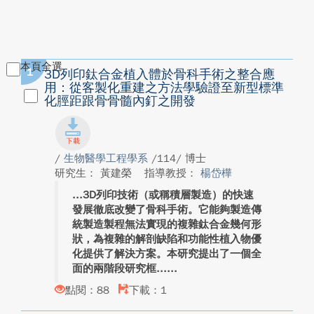
本頁全選
1
3D列印鈦合金植入體於骨科手術之整合應
用：從客製化重建之方法學驗證至新型標準
化脛距跟骨骨髓內釘之開發
/
生物醫學工程學系
/114/ 博士
研究生： 黃建榮
指導教授：
楊岱樺
3D列印技術（或稱積層製造）的快速
發展徹底改變了骨科手術。它能夠製造傳
統製造製程無法實現的複雜鈦合金幾何形
狀，為複雜的解剖缺陷和功能性植入物優
化提供了解決方案。本研究提出了一個全
面的兩階段研究框...
點閱：88
下載：1