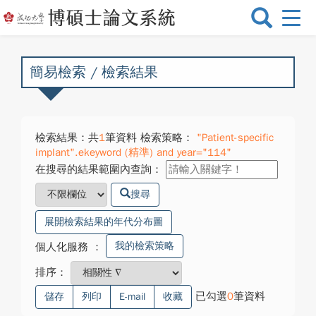
選
單
切
換
簡易檢索 / 檢索結果
檢索結果：共
1
筆資料 檢索策略：
"Patient-specific
implant".ekeyword (精準) and year="114"
在搜尋的結果範圍內查詢：
搜尋
展開檢索結果的年代分布圖
我的檢索策略
個人化服務
：
排序：
已勾選
0
筆資料
儲存
列印
E-mail
收藏