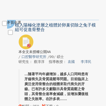
本頁全選
1
植入陽極化塗層之植體於卵巢切除之兔子模
組可促進骨整合
本全文未授權公開AA
/
口腔醫學研究所
/99/ 碩士
研究生： 蔡淳淳
指導教授：
袁國
李澤民
隨著平均年歲增加，越多人口同時患有
牙齒喪失及骨質疏鬆等問題。目前臨床上
廣泛使用骨整合的植體來取代喪失的牙
齒。已有許多文獻顯示具骨質疏鬆之骨
頭，其骨整合速率會減緩，並增加贗復植
體之失敗率。在許多表...