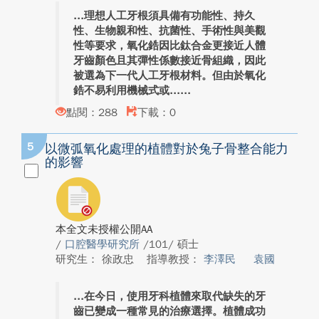
理想人工牙根須具備有功能性、持久
性、生物親和性、抗菌性、手術性與美觀
性等要求，氧化鋯因比鈦合金更接近人體
牙齒顏色且其彈性係數接近骨組織，因此
被選為下一代人工牙根材料。但由於氧化
鋯不易利用機械式或...
點閱：288
下載：0
5
以微弧氧化處理的植體對於兔子骨整合能力
的影響
本全文未授權公開AA
/
口腔醫學研究所
/101/ 碩士
研究生： 徐政忠
指導教授：
李澤民
袁國
在今日，使用牙科植體來取代缺失的牙
齒已變成一種常見的治療選擇。植體成功