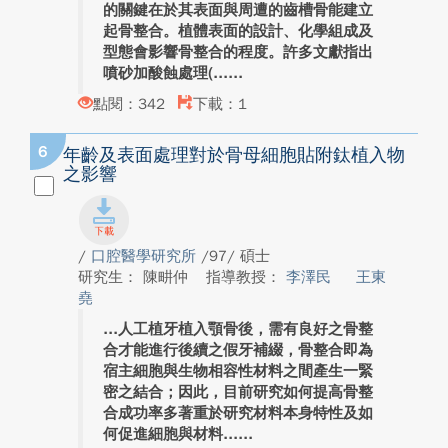
的關鍵在於其表面與周遭的齒槽骨能建立
起骨整合。植體表面的設計、化學組成及
型態會影響骨整合的程度。許多文獻指出
噴砂加酸蝕處理(...
點閱：342
下載：1
6
年齡及表面處理對於骨母細胞貼附鈦植入物
之影響
/
口腔醫學研究所
/97/ 碩士
研究生： 陳畊仲
指導教授：
李澤民
王東
堯
人工植牙植入顎骨後，需有良好之骨整
合才能進行後續之假牙補綴，骨整合即為
宿主細胞與生物相容性材料之間產生一緊
密之結合；因此，目前研究如何提高骨整
合成功率多著重於研究材料本身特性及如
何促進細胞與材料...