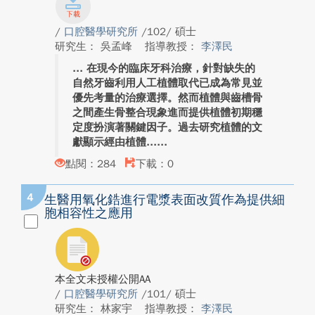
/
口腔醫學研究所
/102/ 碩士
研究生： 吳孟峰
指導教授：
李澤民
在現今的臨床牙科治療，針對缺失的
自然牙齒利用人工植體取代已成為常見並
優先考量的治療選擇。然而植體與齒槽骨
之間產生骨整合現象進而提供植體初期穩
定度扮演著關鍵因子。過去研究植體的文
獻顯示經由植體...
點閱：284
下載：0
4
生醫用氧化鋯進行電漿表面改質作為提供細
胞相容性之應用
本全文未授權公開AA
/
口腔醫學研究所
/101/ 碩士
研究生： 林家宇
指導教授：
李澤民