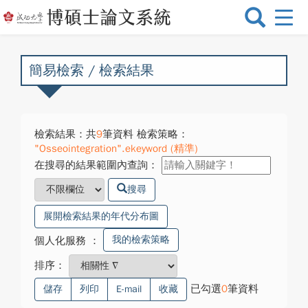
選
單
切
換
簡易檢索 / 檢索結果
檢索結果：共
9
筆資料 檢索策略：
"Osseointegration".ekeyword (精準)
在搜尋的結果範圍內查詢：
搜尋
展開檢索結果的年代分布圖
我的檢索策略
個人化服務
：
排序：
已勾選
0
筆資料
儲存
列印
E-mail
收藏