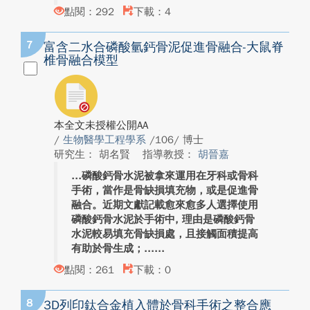
點閱：292
下載：4
7
富含二水合磷酸氫鈣骨泥促進骨融合-大鼠脊
椎骨融合模型
本全文未授權公開AA
/
生物醫學工程學系
/106/ 博士
研究生： 胡名賢
指導教授：
胡晉嘉
磷酸鈣骨水泥被拿來運用在牙科或骨科
手術，當作是骨缺損填充物，或是促進骨
融合。近期文獻記載愈來愈多人選擇使用
磷酸鈣骨水泥於手術中, 理由是磷酸鈣骨
水泥較易填充骨缺損處，且接觸面積提高
有助於骨生成；...
點閱：261
下載：0
8
3D列印鈦合金植入體於骨科手術之整合應