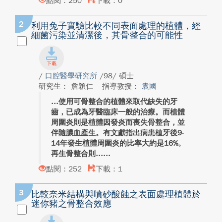
點閱：250
下載：0
2
利用兔子實驗比較不同表面處理的植體，經
細菌污染並清潔後，其骨整合的可能性
/
口腔醫學研究所
/98/ 碩士
研究生： 詹穎仁
指導教授：
袁國
使用可骨整合的植體來取代缺失的牙
齒，已成為牙醫臨床一般的治療。而植體
周圍炎則是植體因發炎而喪失骨整合，並
伴隨膿血產生。有文獻指出病患植牙後9-
14年發生植體周圍炎的比率大約是16%。
再生骨整合則...
點閱：252
下載：1
3
比較奈米結構與噴砂酸蝕之表面處理植體於
迷你豬之骨整合效應