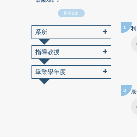
影像閃爍
2
顯示更多
1
利
系所
指導教授
畢業學年度
2
最