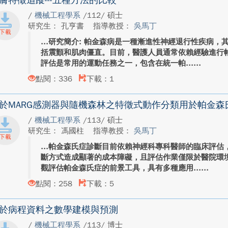
膚特徵追蹤---五種方法的比較
/
機械工程學系
/112/ 碩士
研究生： 孔亨書
指導教授：
吳馬丁
研究簡介: 帕金森病是一種漸進性神經退行性疾病，
括震顫和肌肉僵直。目前，醫護人員通常依賴經驗進行
評估是常用的運動任務之一，包含在統一帕...
點閱：336
下載：1
於MARG感測器與隨機森林之特徵式動作分類用於帕金森
/
機械工程學系
/113/ 碩士
研究生： 馮國柱
指導教授：
吳馬丁
帕金森氏症診斷目前依賴神經科專科醫師的臨床評估
斷方式造成顯著的成本障礙，且評估作業僅限於醫院環
觀評估帕金森氏症的前景工具，具有多種應用...
點閱：258
下載：5
於病程資料之數學建模與預測
/
機械工程學系
/113/ 博士