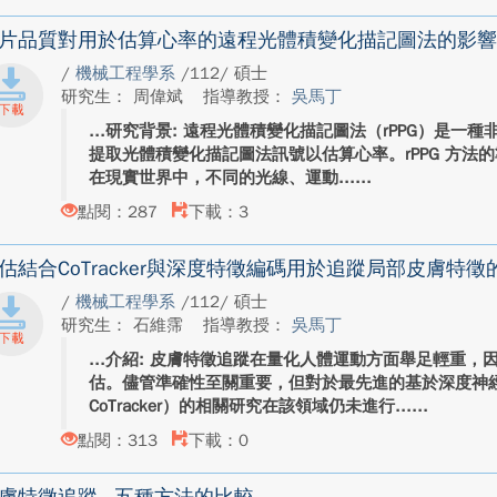
片品質對用於估算心率的遠程光體積變化描記圖法的影響
/
機械工程學系
/112/ 碩士
研究生： 周偉斌
指導教授：
吳馬丁
研究背景: 遠程光體積變化描記圖法（rPPG）是一
提取光體積變化描記圖法訊號以估算心率。rPPG 方法
在現實世界中，不同的光線、運動...
點閱：287
下載：3
估結合CoTracker與深度特徵編碼用於追蹤局部皮膚特徵
/
機械工程學系
/112/ 碩士
研究生： 石維霈
指導教授：
吳馬丁
介紹: 皮膚特徵追蹤在量化人體運動方面舉足輕重，
估。儘管準確性至關重要，但對於最先進的基於深度神
CoTracker）的相關研究在該領域仍未進行...
點閱：313
下載：0