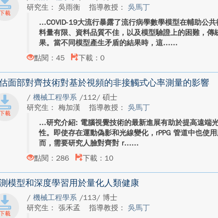
研究生： 吳雨衡
指導教授：
吳馬丁
COVID-19大流行暴露了流行病學數學模型在輔助
料量有限、資料品質不佳，以及模型驗證上的困難，傳
果。當不同模型產生矛盾的結果時，這...
點閱：45
下載：0
估面部對齊技術對基於視頻的非接觸式心率測量的影響
/
機械工程學系
/112/ 碩士
研究生： 梅加漢
指導教授：
吳馬丁
研究介紹: 電腦視覺技術的最新進展有助於提高遠端光電體
性。即使存在運動偽影和光線變化，rPPG 管道中也使
而，需要研究人臉對齊對 r...
點閱：286
下載：10
測模型和深度學習用於量化人類健康
/
機械工程學系
/113/ 博士
研究生： 張禾孟
指導教授：
吳馬丁