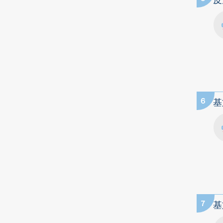
皮
6
基
7
基