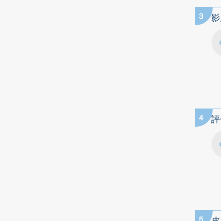
3
影
4
評
5