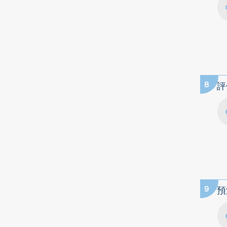
8
評
9
預