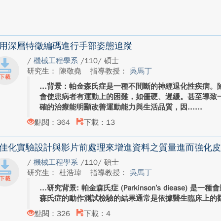
用深層特徵編碼進行手部姿態追蹤
/
機械工程學系
/110/ 碩士
研究生： 陳敬堯
指導教授：
吳馬丁
背景：帕金森氏症是一種不間斷的神經退化性疾病。
會使患病者有運動上的困難，如僵硬、遲緩。甚至導致
確的治療能明顯改善運動能力與生活品質，因...
點閱：364
下載：13
佳化實驗設計與影片前處理來增進資料之質量進而強化皮
/
機械工程學系
/110/ 碩士
研究生： 杜浩瑋
指導教授：
吳馬丁
研究背景: 帕金森氏症 (Parkinson’s diease)
森氏症的動作測試檢驗的結果通常是依據醫生臨床上的觀察而定。Fi
點閱：326
下載：4