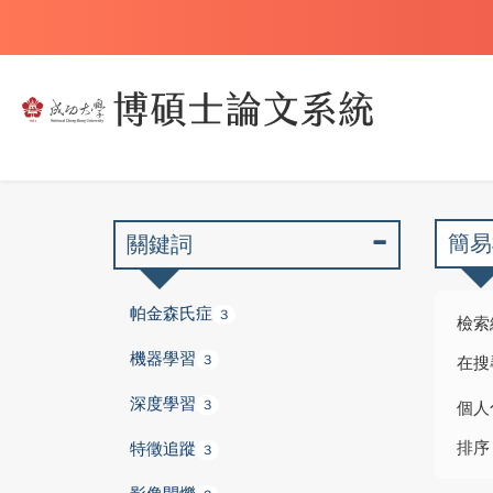
簡易
關鍵詞
帕金森氏症
3
檢索
機器學習
3
在搜
深度學習
3
個人
排序
特徵追蹤
3