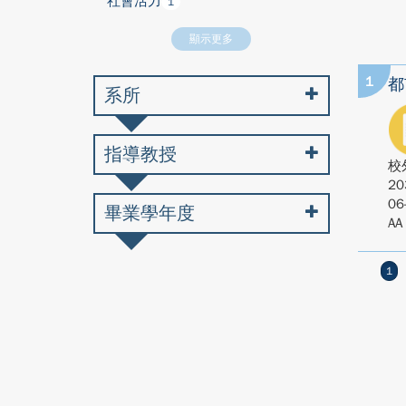
社會活力
1
顯示更多
1
都
系所
指導教授
校
20
06
畢業學年度
AA
1