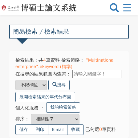
選
單
切
換
簡易檢索 / 檢索結果
檢索結果：共
4
筆資料 檢索策略：
"Multinational
enterprise".ekeyword (精準)
在搜尋的結果範圍內查詢：
搜尋
展開檢索結果的年代分布圖
我的檢索策略
個人化服務
：
排序：
已勾選
0
筆資料
儲存
列印
E-mail
收藏