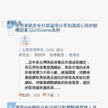
本頁全選
1
使用者願意在社群論壇分享知識或心得的動
機因素-以UrCosme為例
/
企業管理學系
/103/ 碩士
研究生： 郭怡萍
指導教授：
蔡燿全
近年來台灣美妝保養品市場成長穩定，
而且男性保養意識崛起，美妝市場的未來
的發展潛力不容小覷，經過調查，消費者
最能獲取美妝產品資訊的管道為美妝社群
網站。伴隨著網際網路的快速發展，資訊
的取得越來越容易...
點閱：323
下載：1
2
運用AHP層級分析法探討影響醫療業務人員