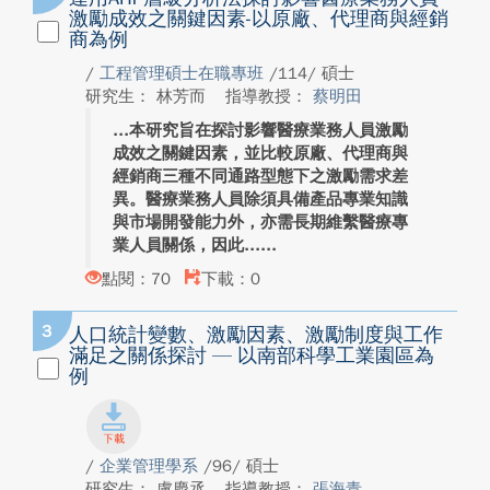
激勵成效之關鍵因素-以原廠、代理商與經銷
商為例
/
工程管理碩士在職專班
/114/ 碩士
研究生： 林芳而
指導教授：
蔡明田
本研究旨在探討影響醫療業務人員激勵
成效之關鍵因素，並比較原廠、代理商與
經銷商三種不同通路型態下之激勵需求差
異。醫療業務人員除須具備產品專業知識
與市場開發能力外，亦需長期維繫醫療專
業人員關係，因此...
點閱：70
下載：0
3
人口統計變數、激勵因素、激勵制度與工作
滿足之關係探討 — 以南部科學工業園區為
例
/
企業管理學系
/96/ 碩士
研究生： 盧慶丞
指導教授：
張海青