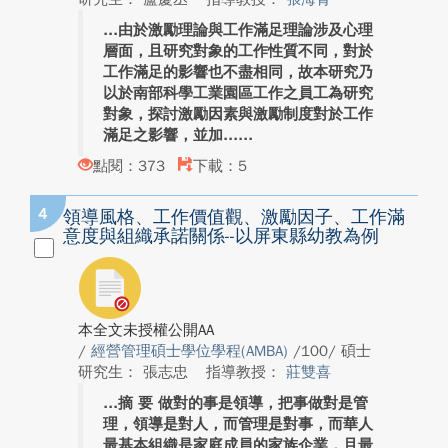
由於激勵理論與工作滿足理論涉及心理
層面，且研究對象的工作性質不同，對於
工作滿足的影響也不盡相同，故本研究乃
以於南部科學工業園區工作之員工為研究
對象，探討激勵因素與激勵制度對於工作
滿足之影響，並加...
點閱：373
下載：5
4
領導風格、工作價值觀、激勵因子、工作滿
意度與組織承諾關係--以屏東縣幼教為例
本全文未授權公開AA
/
經營管理碩士學位學程(AMBA)
/100/ 碩士
研究生： 張志忠
指導教授：
莊雙喜
摘 要 做對的事是領導，把事做對是管
理，領導是對人，而管理是對事，而華人
最基本組織是家庭成員的家族企業，且最