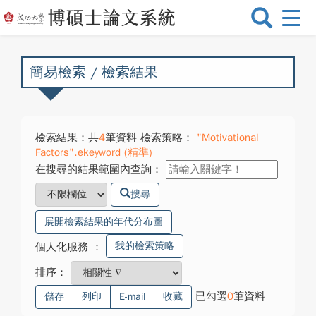
選
單
切
換
簡易檢索 / 檢索結果
檢索結果：共
4
筆資料 檢索策略：
"Motivational
Factors".ekeyword (精準)
在搜尋的結果範圍內查詢：
搜尋
展開檢索結果的年代分布圖
我的檢索策略
個人化服務
：
排序：
已勾選
0
筆資料
儲存
列印
E-mail
收藏