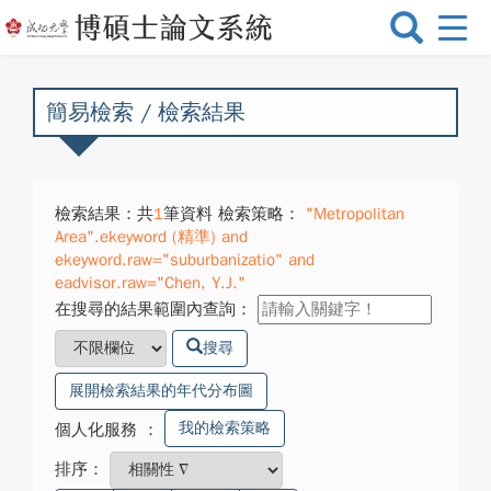
選
單
切
換
簡易檢索 / 檢索結果
檢索結果：共
1
筆資料 檢索策略：
"Metropolitan
Area".ekeyword (精準) and
ekeyword.raw="suburbanizatio" and
eadvisor.raw="Chen, Y.J."
在搜尋的結果範圍內查詢：
搜尋
展開檢索結果的年代分布圖
我的檢索策略
個人化服務
：
排序：