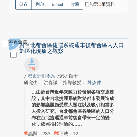
已勾選
0
筆資料
儲存
列印
E-mail
收藏
本頁全選
1
對台北都會區捷運系統通車後都會區內人口
郊區化現象之觀察
/
都市計劃學系
/95/ 碩士
研究生： 洪春誠
指導教授：
陳彥仲
由於台灣近年來致力於發展各項交通建
設，其中台北捷運系統對於都市發展造成
的影響議題頗受眾人關注以及吸引相當多
人投入研究。台北都會區各地區的人口分
布在台北捷運通車前後會帶來一定的變
化，依照推拉理論的...
點閱：283
下載：12