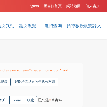
English
圖書館首頁
網站地圖
個人書房
論文異動
論文瀏覽
進階查詢
指導教授瀏覽論文
d ekeyword.raw="spatial interaction" and
搜尋
展開檢索結果的年代分布圖
已勾選
0
筆資料
列印
E-mail
收藏