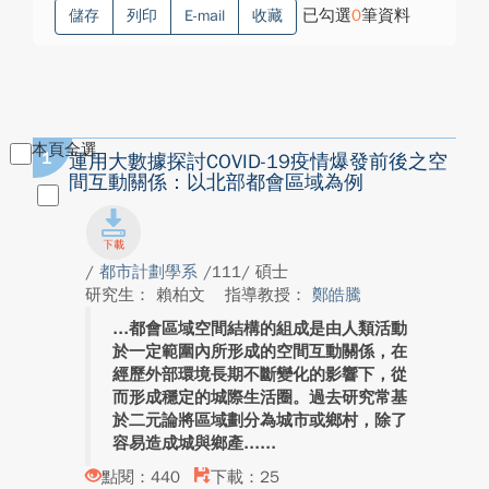
已勾選
0
筆資料
儲存
列印
E-mail
收藏
本頁全選
1
運用大數據探討COVID-19疫情爆發前後之空
間互動關係：以北部都會區域為例
/
都市計劃學系
/111/ 碩士
研究生： 賴柏文
指導教授：
鄭皓騰
都會區域空間結構的組成是由人類活動
於一定範圍內所形成的空間互動關係，在
經歷外部環境長期不斷變化的影響下，從
而形成穩定的城際生活圈。過去研究常基
於二元論將區域劃分為城市或鄉村，除了
容易造成城與鄉產...
點閱：440
下載：25