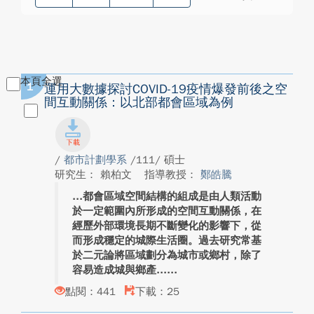
本頁全選
1
運用大數據探討COVID-19疫情爆發前後之空
間互動關係：以北部都會區域為例
/
都市計劃學系
/111/ 碩士
研究生： 賴柏文
指導教授：
鄭皓騰
都會區域空間結構的組成是由人類活動
於一定範圍內所形成的空間互動關係，在
經歷外部環境長期不斷變化的影響下，從
而形成穩定的城際生活圈。過去研究常基
於二元論將區域劃分為城市或鄉村，除了
容易造成城與鄉產...
點閱：441
下載：25