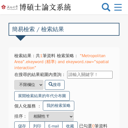
選
單
切
換
簡易檢索 / 檢索結果
檢索結果：共
1
筆資料 檢索策略：
"Metropolitan
Area".ekeyword (精準) and ekeyword.raw="spatial
interaction"
在搜尋的結果範圍內查詢：
搜尋
展開檢索結果的年代分布圖
我的檢索策略
個人化服務
：
排序：
已勾選
0
筆資料
儲存
列印
E-mail
收藏