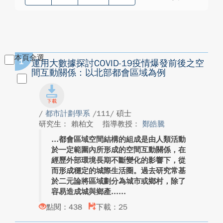
本頁全選
1
運用大數據探討COVID-19疫情爆發前後之空
間互動關係：以北部都會區域為例
/
都市計劃學系
/111/ 碩士
研究生： 賴柏文
指導教授：
鄭皓騰
都會區域空間結構的組成是由人類活動
於一定範圍內所形成的空間互動關係，在
經歷外部環境長期不斷變化的影響下，從
而形成穩定的城際生活圈。過去研究常基
於二元論將區域劃分為城市或鄉村，除了
容易造成城與鄉產...
點閱：438
下載：25