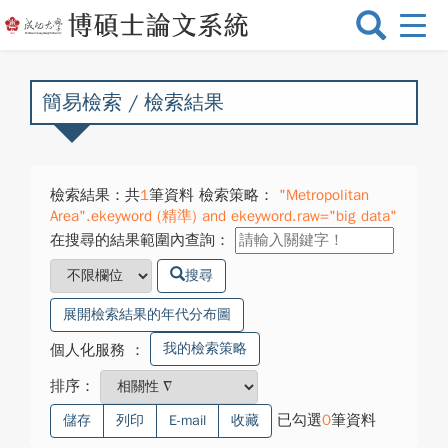
選
單
切
換
簡易檢索 / 檢索結果
檢索結果：共
1
筆資料 檢索策略：
"Metropolitan
Area".ekeyword (精準) and ekeyword.raw="big data"
在搜尋的結果範圍內查詢：
搜尋
展開檢索結果的年代分布圖
我的檢索策略
個人化服務
：
排序：
已勾選
0
筆資料
儲存
列印
E-mail
收藏