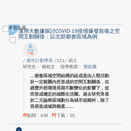
本頁全選
1
運用大數據探討COVID-19疫情爆發前後之空
間互動關係：以北部都會區域為例
/
都市計劃學系
/111/ 碩士
研究生： 賴柏文
指導教授：
鄭皓騰
都會區域空間結構的組成是由人類活動
於一定範圍內所形成的空間互動關係，在
經歷外部環境長期不斷變化的影響下，從
而形成穩定的城際生活圈。過去研究常基
於二元論將區域劃分為城市或鄉村，除了
容易造成城與鄉產...
點閱：436
下載：25
1