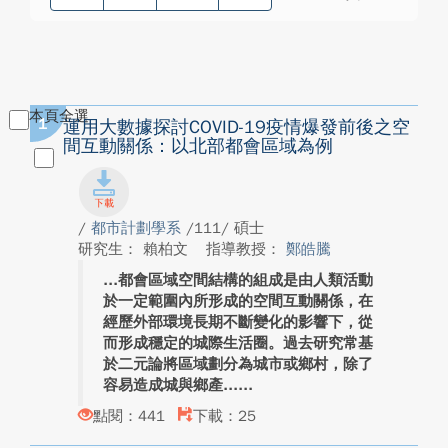
本頁全選
1
運用大數據探討COVID-19疫情爆發前後之空
間互動關係：以北部都會區域為例
/
都市計劃學系
/111/ 碩士
研究生： 賴柏文
指導教授：
鄭皓騰
都會區域空間結構的組成是由人類活動
於一定範圍內所形成的空間互動關係，在
經歷外部環境長期不斷變化的影響下，從
而形成穩定的城際生活圈。過去研究常基
於二元論將區域劃分為城市或鄉村，除了
容易造成城與鄉產...
點閱：441
下載：25