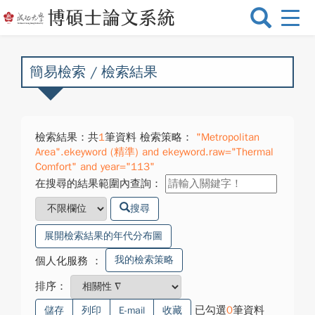
選
單
切
換
簡易檢索 / 檢索結果
檢索結果：共
1
筆資料 檢索策略：
"Metropolitan
Area".ekeyword (精準) and ekeyword.raw="Thermal
Comfort" and year="113"
在搜尋的結果範圍內查詢：
搜尋
展開檢索結果的年代分布圖
我的檢索策略
個人化服務
：
排序：
已勾選
0
筆資料
儲存
列印
E-mail
收藏