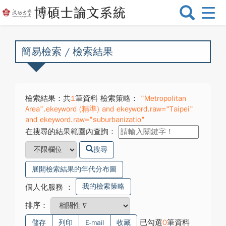
選
單
切
換
簡易檢索 / 檢索結果
檢索結果：共
1
筆資料 檢索策略：
"Metropolitan
Area".ekeyword (精準) and ekeyword.raw="Taipei"
and ekeyword.raw="suburbanizatio"
在搜尋的結果範圍內查詢：
搜尋
展開檢索結果的年代分布圖
我的檢索策略
個人化服務
：
排序：
已勾選
0
筆資料
儲存
列印
E-mail
收藏