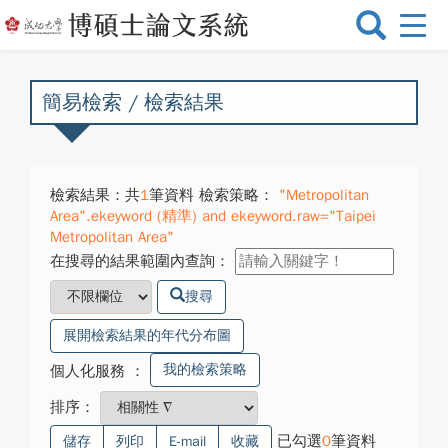
選
單
切
換
簡易檢索 / 檢索結果
檢索結果：共
1
筆資料 檢索策略：
"Metropolitan
Area".ekeyword (精準) and ekeyword.raw="Taipei
Metropolitan Area"
在搜尋的結果範圍內查詢：
搜尋
展開檢索結果的年代分布圖
我的檢索策略
個人化服務
：
排序：
已勾選
0
筆資料
儲存
列印
E-mail
收藏