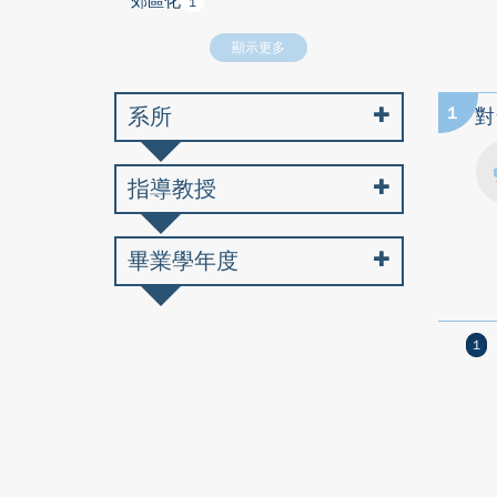
郊區化
1
顯示更多
系所
1
對
指導教授
畢業學年度
1