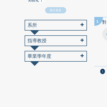
郊區化
1
顯示更多
1
對
系所
指導教授
畢業學年度
1