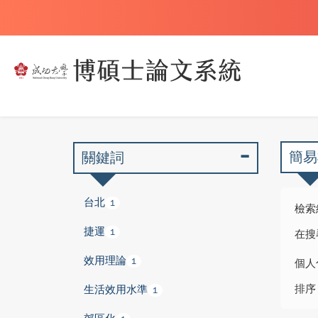
簡易
關鍵詞
台北
1
檢索
捷運
1
在搜
效用理論
1
個人
排序
生活效用水準
1