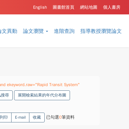
English
圖書館首頁
網站地圖
個人書房
論文異動
論文瀏覽
進階查詢
指導教授瀏覽論文
nd ekeyword.raw="Rapid Transit System"
搜尋
展開檢索結果的年代分布圖
已勾選
0
筆資料
列印
E-mail
收藏