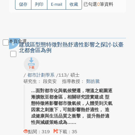
已勾選
0
筆資料
儲存
列印
E-mail
收藏
本頁全選
1
建成區型態特徵對熱舒適性影響之探討-以臺
北都會區為例
/
都市計劃學系
/113/ 碩士
研究生： 段奕安
指導教授：
鄭皓騰
面對都市化與氣候變遷，增溫之範圍逐
漸擴散至都會區，相關研究證實建成 型
態特徵將影響都市微氣候，人體受到天氣
因素之刺激下，可能影響熱舒適性， 造
成健康與生活品質之衝擊， 提升熱舒適
性與減緩策略成為...
點閱：319
下載：35