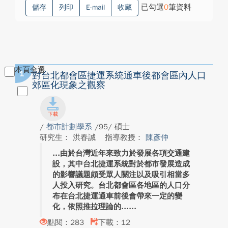
已勾選
0
筆資料
儲存
列印
E-mail
收藏
本頁全選
1
對台北都會區捷運系統通車後都會區內人口
郊區化現象之觀察
/
都市計劃學系
/95/ 碩士
研究生： 洪春誠
指導教授：
陳彥仲
由於台灣近年來致力於發展各項交通建
設，其中台北捷運系統對於都市發展造成
的影響議題頗受眾人關注以及吸引相當多
人投入研究。台北都會區各地區的人口分
布在台北捷運通車前後會帶來一定的變
化，依照推拉理論的...
點閱：283
下載：12