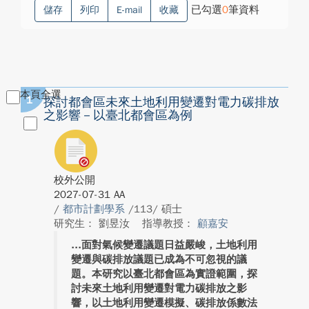
已勾選
0
筆資料
儲存
列印
E-mail
收藏
本頁全選
1
探討都會區未來土地利用變遷對電力碳排放
之影響－以臺北都會區為例
校外公開
2027-07-31 AA
/
都市計劃學系
/113/ 碩士
研究生： 劉昱汝
指導教授：
顧嘉安
面對氣候變遷議題日益嚴峻，土地利用
變遷與碳排放議題已成為不可忽視的議
題。本研究以臺北都會區為實證範圍，探
討未來土地利用變遷對電力碳排放之影
響，以土地利用變遷模擬、碳排放係數法