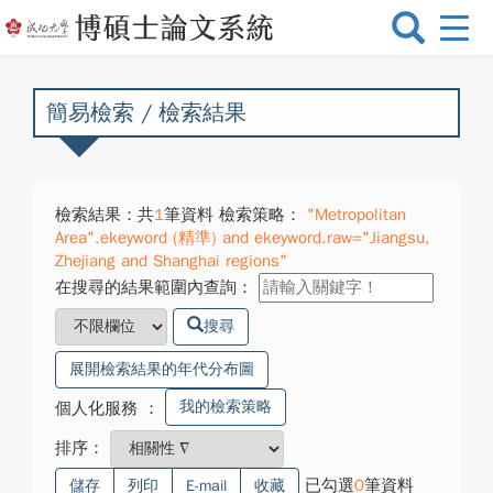
選
單
切
換
簡易檢索 / 檢索結果
檢索結果：共
1
筆資料 檢索策略：
"Metropolitan
Area".ekeyword (精準) and ekeyword.raw="Jiangsu,
Zhejiang and Shanghai regions"
在搜尋的結果範圍內查詢：
搜尋
展開檢索結果的年代分布圖
我的檢索策略
個人化服務
：
排序：
已勾選
0
筆資料
儲存
列印
E-mail
收藏