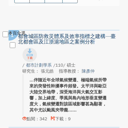
本頁全選
1
都會城區防救災體系及效率指標之建構—臺
北都會區及江浙滬地區之案例分析
/
都市計劃學系
/110/ 碩士
研究生： 張元皓
指導教授：
陳彥仲
伴隨近年全球氣候變遷、極端氣候所帶
來的突發性幹擾事件頻發。太平洋與歐亞
大陸交界地帶，深受海洋與大氣交互影
響，加上緯度、季風與島內地形垂直變遷
度大，氣候變遷對該區域影響甚為顯著，
其中尤以颱風夾帶龐...
點閱：342
下載：9