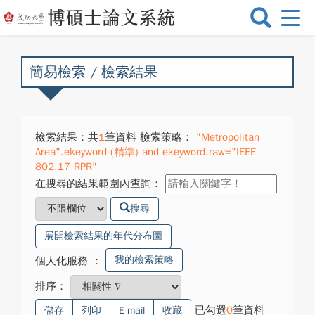
選
單
切
換
簡易檢索 / 檢索結果
檢索結果：共
1
筆資料 檢索策略：
"Metropolitan
Area".ekeyword (精準) and ekeyword.raw="IEEE
802.17 RPR"
在搜尋的結果範圍內查詢：
搜尋
展開檢索結果的年代分布圖
我的檢索策略
個人化服務
：
排序：
已勾選
0
筆資料
儲存
列印
E-mail
收藏