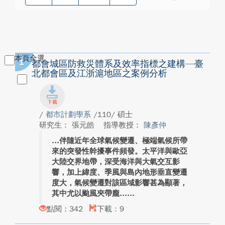
本頁全選
1
都會城區防救災體系及效率指標之建構—臺
北都會區及江浙滬地區之案例分析
/
都市計劃學系
/110/ 碩士
研究生： 張元皓
指導教授：
陳彥仲
伴隨近年全球氣候變遷、極端氣候所帶
來的突發性幹擾事件頻發。太平洋與歐亞
大陸交界地帶，深受海洋與大氣交互影
響，加上緯度、季風與島內地形垂直變遷
度大，氣候變遷對該區域影響甚為顯著，
其中尤以颱風夾帶龐...
點閱：342
下載：9