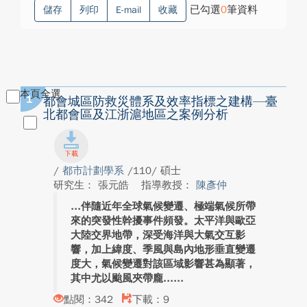
已勾選
0
筆資料
儲存
列印
E-mail
收藏
本頁全選
1
都會城區防救災體系及效率指標之建構—臺
北都會區及江浙滬地區之案例分析
/
都市計劃學系
/110/ 碩士
研究生： 張元皓
指導教授：
陳彥仲
伴隨近年全球氣候變遷、極端氣候所帶
來的突發性幹擾事件頻發。太平洋與歐亞
大陸交界地帶，深受海洋與大氣交互影
響，加上緯度、季風與島內地形垂直變遷
度大，氣候變遷對該區域影響甚為顯著，
其中尤以颱風夾帶龐...
點閱：342
下載：9