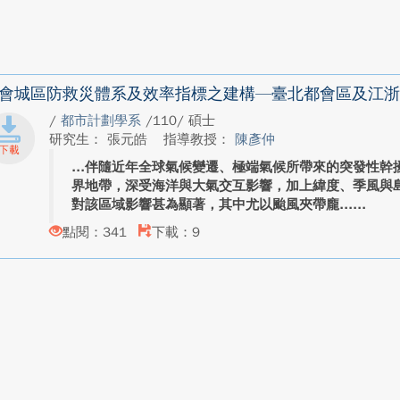
會城區防救災體系及效率指標之建構—臺北都會區及江浙
/
都市計劃學系
/110/ 碩士
研究生： 張元皓
指導教授：
陳彥仲
伴隨近年全球氣候變遷、極端氣候所帶來的突發性幹
界地帶，深受海洋與大氣交互影響，加上緯度、季風與
對該區域影響甚為顯著，其中尤以颱風夾帶龐...
點閱：341
下載：9