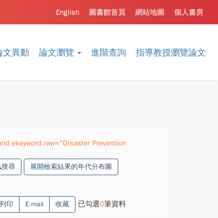
English
圖書館首頁
網站地圖
個人書房
論文異動
論文瀏覽
進階查詢
指導教授瀏覽論文
nd ekeyword.raw="Disaster Prevention
搜尋
展開檢索結果的年代分布圖
已勾選
0
筆資料
列印
E-mail
收藏