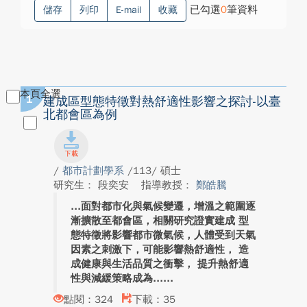
已勾選
0
筆資料
儲存
列印
E-mail
收藏
本頁全選
1
建成區型態特徵對熱舒適性影響之探討-以臺
北都會區為例
/
都市計劃學系
/113/ 碩士
研究生： 段奕安
指導教授：
鄭皓騰
面對都市化與氣候變遷，增溫之範圍逐
漸擴散至都會區，相關研究證實建成 型
態特徵將影響都市微氣候，人體受到天氣
因素之刺激下，可能影響熱舒適性， 造
成健康與生活品質之衝擊， 提升熱舒適
性與減緩策略成為...
點閱：324
下載：35