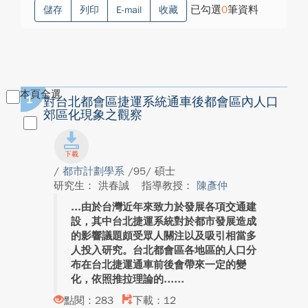
已勾選
0
筆資料
儲存
列印
E-mail
收藏
本頁全選
1
對台北都會區捷運系統通車後都會區內人口
郊區化現象之觀察
/
都市計劃學系
/95/ 碩士
研究生： 洪春誠
指導教授：
陳彥仲
由於台灣近年來致力於發展各項交通建
設，其中台北捷運系統對於都市發展造成
的影響議題頗受眾人關注以及吸引相當多
人投入研究。台北都會區各地區的人口分
布在台北捷運通車前後會帶來一定的變
化，依照推拉理論的...
點閱：283
下載：12