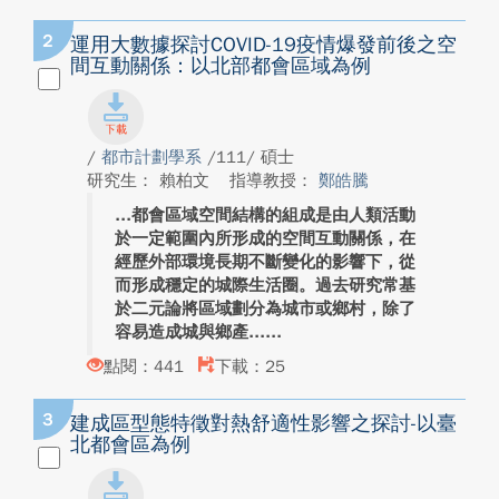
2
運用大數據探討COVID-19疫情爆發前後之空
間互動關係：以北部都會區域為例
/
都市計劃學系
/111/ 碩士
研究生： 賴柏文
指導教授：
鄭皓騰
都會區域空間結構的組成是由人類活動
於一定範圍內所形成的空間互動關係，在
經歷外部環境長期不斷變化的影響下，從
而形成穩定的城際生活圈。過去研究常基
於二元論將區域劃分為城市或鄉村，除了
容易造成城與鄉產...
點閱：441
下載：25
3
建成區型態特徵對熱舒適性影響之探討-以臺
北都會區為例