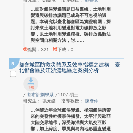
研究生： 劉昱汝
指導教授：
顧嘉安
面對氣候變遷議題日益嚴峻，土地利用
變遷與碳排放議題已成為不可忽視的議
題。本研究以臺北都會區為實證範圍，探
討未來土地利用變遷對電力碳排放之影
響，以土地利用變遷模擬、碳排放係數法
與空間自相關方法，討...
點閱：321
下載：0
5
都會城區防救災體系及效率指標之建構—臺
北都會區及江浙滬地區之案例分析
/
都市計劃學系
/110/ 碩士
研究生： 張元皓
指導教授：
陳彥仲
伴隨近年全球氣候變遷、極端氣候所帶
來的突發性幹擾事件頻發。太平洋與歐亞
大陸交界地帶，深受海洋與大氣交互影
響，加上緯度、季風與島內地形垂直變遷