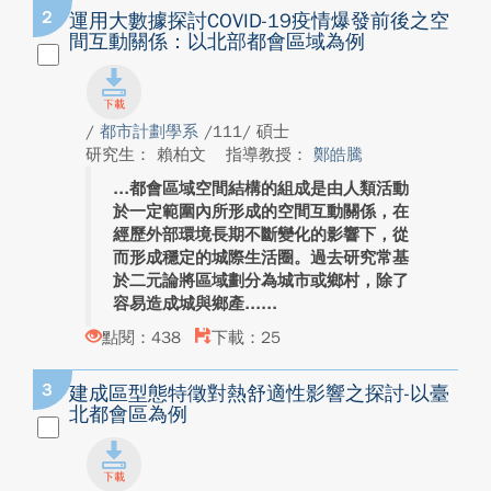
2
運用大數據探討COVID-19疫情爆發前後之空
間互動關係：以北部都會區域為例
/
都市計劃學系
/111/ 碩士
研究生： 賴柏文
指導教授：
鄭皓騰
都會區域空間結構的組成是由人類活動
於一定範圍內所形成的空間互動關係，在
經歷外部環境長期不斷變化的影響下，從
而形成穩定的城際生活圈。過去研究常基
於二元論將區域劃分為城市或鄉村，除了
容易造成城與鄉產...
點閱：438
下載：25
3
建成區型態特徵對熱舒適性影響之探討-以臺
北都會區為例