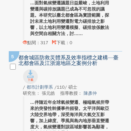
面對氣候變遷議題日益嚴峻，土地利用
變遷與碳排放議題已成為不可忽視的議
題。本研究以臺北都會區為實證範圍，探
討未來土地利用變遷對電力碳排放之影
響，以土地利用變遷模擬、碳排放係數法
與空間自相關方法，討...
點閱：317
下載：0
5
都會城區防救災體系及效率指標之建構—臺
北都會區及江浙滬地區之案例分析
/
都市計劃學系
/110/ 碩士
研究生： 張元皓
指導教授：
陳彥仲
伴隨近年全球氣候變遷、極端氣候所帶
來的突發性幹擾事件頻發。太平洋與歐亞
大陸交界地帶，深受海洋與大氣交互影
響，加上緯度、季風與島內地形垂直變遷
度大，氣候變遷對該區域影響甚為顯著，