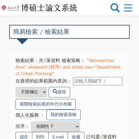
選
單
切
換
簡易檢索 / 檢索結果
檢索結果：共
5
筆資料 檢索策略：
"Metropolitan
Area".ekeyword (精準) and edept.raw="Department
of Urban Planning"
在搜尋的結果範圍內查詢：
搜尋
展開檢索結果的年代分布圖
我的檢索策略
個人化服務
：
排序：
已勾選
0
筆資料
儲存
列印
E-mail
收藏