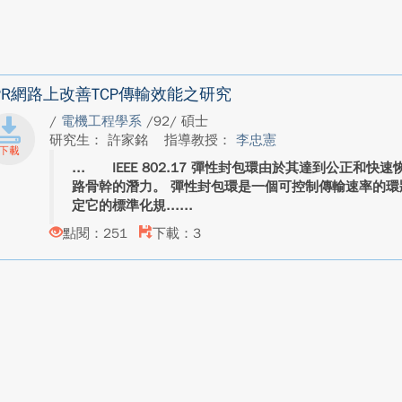
PR網路上改善TCP傳輸效能之研究
/
電機工程學系
/92/ 碩士
研究生： 許家銘
指導教授：
李忠憲
IEEE 802.17 彈性封包環由於其達到公正和快
路骨幹的潛力。 彈性封包環是一個可控制傳輸速率的環狀網路
定它的標準化規...
點閱：251
下載：3