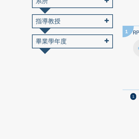
系所
指導教授
1
R
畢業學年度
1